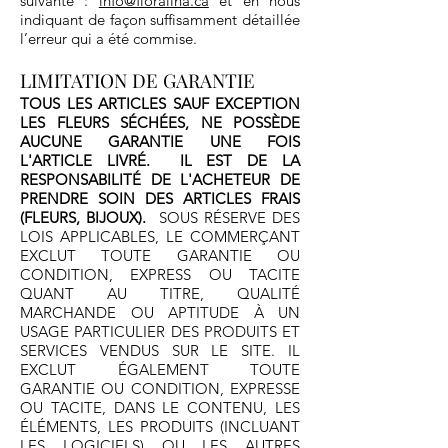
suivante :
info@floralina.ca
et en nous
indiquant de façon suffisamment détaillée
l’erreur qui a été commise.
LIMITATION DE GARANTIE
TOUS LES ARTICLES SAUF EXCEPTION
LES FLEURS SÉCHÉES, NE POSSÈDE
AUCUNE GARANTIE UNE FOIS
L'ARTICLE LIVRÉ. IL EST DE LA
RESPONSABILITÉ DE L'ACHETEUR DE
PRENDRE SOIN DES ARTICLES FRAIS
(FLEURS, BIJOUX).
SOUS RÉSERVE DES
LOIS APPLICABLES, LE COMMERÇANT
EXCLUT TOUTE GARANTIE OU
CONDITION, EXPRESS OU TACITE
QUANT AU TITRE, QUALITÉ
MARCHANDE OU APTITUDE À UN
USAGE PARTICULIER DES PRODUITS ET
SERVICES VENDUS SUR LE SITE. IL
EXCLUT ÉGALEMENT TOUTE
GARANTIE OU CONDITION, EXPRESSE
OU TACITE, DANS LE CONTENU, LES
ÉLÉMENTS, LES PRODUITS (INCLUANT
LES LOGICIELS) OU LES AUTRES