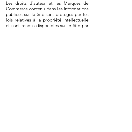
Les droits d’auteur et les Marques de
Commerce contenu dans les informations
publiées sur le Site sont protégés par les
lois relatives à la propriété intellectuelle
et sont rendus disponibles sur le Site par
l’octroi d’une licence spécifique à cet
égard.
Conformément aux lois relatives à la
propriété intellectuelle en vigueur, il est
interdit d'utiliser, d’afficher ou d’exposer
quelque marque de commerce, droit
d’auteur ou toute autre œuvre protégée
accessible sur le Site pour quelque motif
autre que pour procéder à la vente de ces
produits et services sans droit de donner
des sous-licences à des tiers. Les
propriétaires des marques apparaissant
sur le Site conservent tous les droits qui
n’ont pas été expressément accordés dans
les présentes Modalités et Conditions.
Si vous avez des motifs de croire que des
infractions aux modalités et conditions
ont été commises ou si votre œuvre a été
copiée ou qu'elle est exploitée sur notre