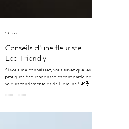
10 mars
Conseils d'une fleuriste
Eco-Friendly
Si vous me connaissez, vous savez que les
pratiques éco-responsables font partie des
valeurs fondamentales de Floralina ! 🌿💐 Je
vous partage 3 conseils “eco-friendly”,
version Floralina, qui vous permettront aussi
de découvrir ma vision et ma mission à