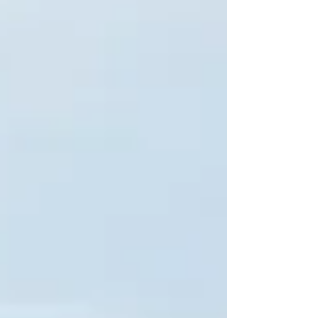
travers mon travail. Et si, comme moi, la
conservation de notre belle planète vous
tient à cœur, écrivez-moi ! 🌎💌 Nous serons
certainement un super fit pour votre
mariage.