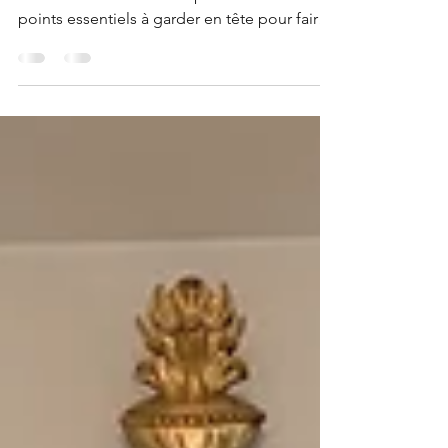
Le centre de table donne le ton à toute
l’ambiance de votre réception. Voici trois
points essentiels à garder en tête pour faire
le bon choix : NO°1 : La hauteur et le format
On veut un effet “wow”, oui… mais sans
bloquer la vue entre les invités. Bouquet bas
et fourni pour une ambiance intime, ou
composition plus haute et aérienne pour un
effet grandiose — l’important, c’est
l’équilibre. NO°2 : L’harmonie avec le décor
Votre centre de table doit s’intégrer
naturellement au r