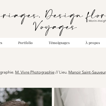
riages. Design flor
Voyages
Morin-Heig
es
Portfolio
Témoignages
À propos
graphie.
M. Vivre Photographie
//
Lieu.
Manoir Saint-Sauveur