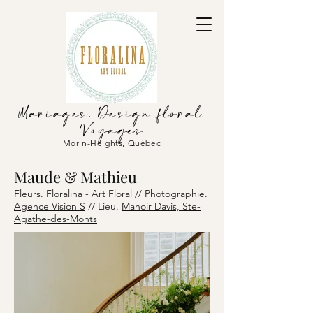
Mariages. Design floral.
Voyages
Morin-Heights, Québec
Maude & Mathieu
Fleurs. Floralina - Art Floral /
Photographie.
/
Agence Vision S
//
Lieu.
Manoir Davis, Ste-
Agathe-des-Monts